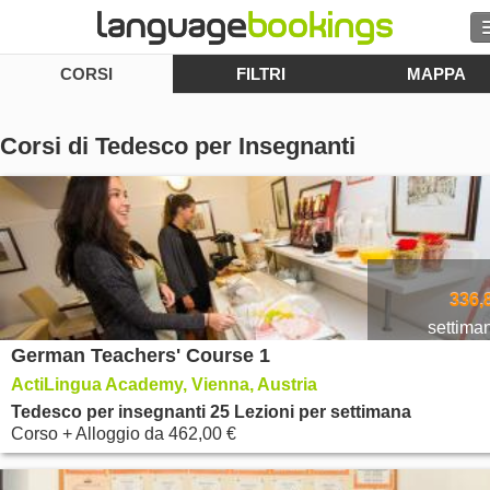
CORSI
FILTRI
MAPPA
Cerca
Contattaci
Corsi di Tedesco per Insegnanti
SFOGLIARE
Entra
Aiuto
336,
settima
German Teachers' Course 1
Valuta
€
ActiLingua Academy, Vienna, Austria
Lingua
Tedesco per insegnanti 25 Lezioni per settimana
Corso + Alloggio
da
462,00 €