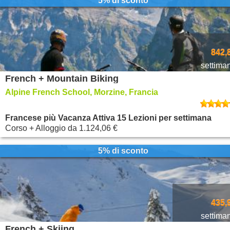
5% di sconto
842,
settima
French + Mountain Biking
Alpine French School, Morzine, Francia
Francese più Vacanza Attiva 15 Lezioni per settimana
Corso + Alloggio
da
1.124,06 €
5% di sconto
435,
settima
French + Skiing