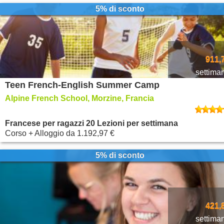
5% di sconto
911,
settima
Teen French-English Summer Camp
Alpine French School, Morzine, Francia
Francese per ragazzi 20 Lezioni per settimana
Corso + Alloggio
da
1.192,97 €
5% di sconto
421,
settima