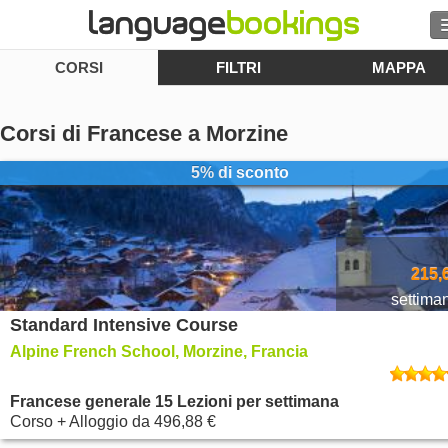
CORSI
FILTRI
MAPPA
Contattaci
Corsi di Francese a Morzine
5% di sconto
SFOGLIARE
Entra
215,
Aiuto
settima
Standard Intensive Course
Valuta
€
Alpine French School, Morzine, Francia
Lingua
Francese generale 15 Lezioni per settimana
Corso + Alloggio
da
496,88 €