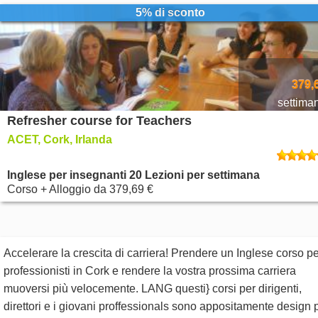
5% di sconto
379,
settima
Refresher course for Teachers
ACET, Cork, Irlanda
Inglese per insegnanti 20 Lezioni per settimana
Corso + Alloggio
da
379,69 €
Accelerare la crescita di carriera! Prendere un Inglese corso p
professionisti in Cork e rendere la vostra prossima carriera
muoversi più velocemente. LANG questi} corsi per dirigenti,
direttori e i giovani proffessionals sono appositamente design 