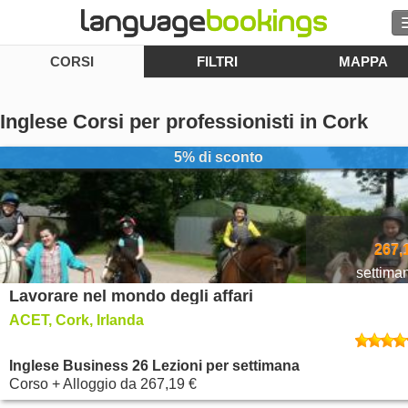
CORSI
FILTRI
MAPPA
Cerca
Contattaci
Inglese Corsi per professionisti in Cork
SFOGLIARE
5% di sconto
Entra
Aiuto
267,
settima
Lavorare nel mondo degli affari
Valuta
€
ACET, Cork, Irlanda
Lingua
Inglese Business 26 Lezioni per settimana
Corso + Alloggio
da
267,19 €