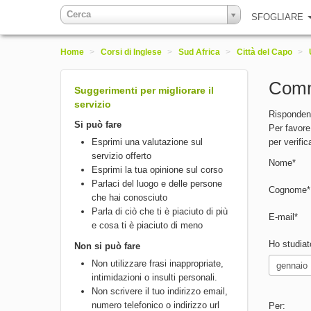
Cerca
SFOGLIARE
Home
>
Corsi di Inglese
>
Sud Africa
>
Città del Capo
>
Comm
Suggerimenti per migliorare il
servizio
Rispondend
Si può fare
Per favore,
Esprimi una valutazione sul
per verifi
servizio offerto
Nome*
Esprimi la tua opinione sul corso
Parlaci del luogo e delle persone
Cognome*
che hai conosciuto
Parla di ciò che ti è piaciuto di più
E-mail*
e cosa ti è piaciuto di meno
Ho studiato
Non si può fare
Non utilizzare frasi inappropriate,
intimidazioni o insulti personali.
Non scrivere il tuo indirizzo email,
numero telefonico o indirizzo url
Per: