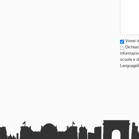
Vorrei r
Dichiaro
informazio
scuola e d
LanguageB